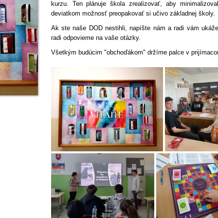
kurzu. Ten plánuje škola zrealizovať, aby minimalizova
deviatkom možnosť preopakovať si učivo základnej školy.
Ak ste naše DOD nestihli, napíšte nám a radi vám ukáž
radi odpovieme na vaše otázky.
Všetkým budúcim "obchoďákom" držíme palce v prijímacom