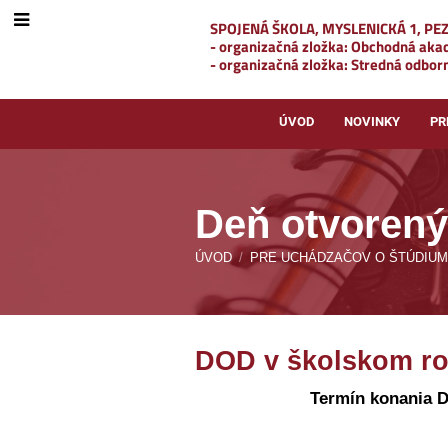
SPOJENÁ ŠKOLA, MYSLENICKÁ 1, PE
- organizačná zložka: Obchodná ak
- organizačná zložka: Stredná odborn
ÚVOD
NOVINKY
PR
Deň otvorený
ÚVOD
/
PRE UCHÁDZAČOV O ŠTÚDIUM
Deň
DOD v školskom ro
otvorených
Termín konania D
dverí