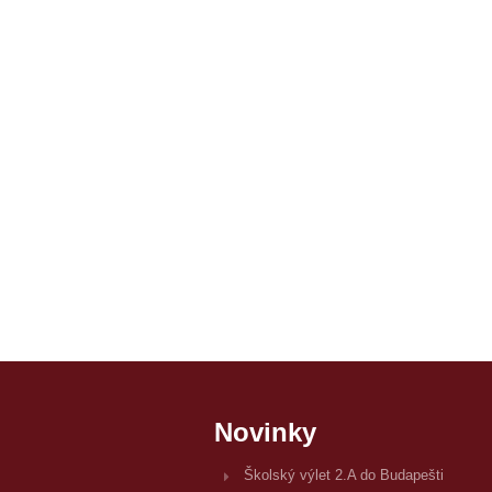
Novinky
Školský výlet 2.A do Budapešti