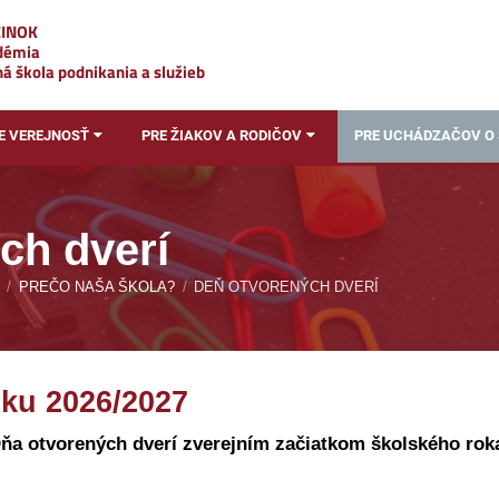
ZINOK
adémia
á škola podnikania a služieb
E VEREJNOSŤ
PRE ŽIAKOV A RODIČOV
PRE UCHÁDZAČOV O
ch dverí
/
PREČO NAŠA ŠKOLA?
/
DEŇ OTVORENÝCH DVERÍ
ku 2026/2027
ňa otvorených dverí zverejním začiatkom školského ro