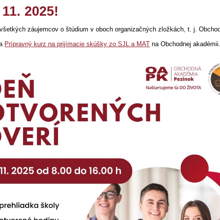
11. 2025!
 všetkých záujemcov o štúdium v oboch organizačných zložkách, t. j. Obcho
na
Prípravný kurz na prijímacie skúšky zo SJL a MAT
na Obchodnej akadémii.