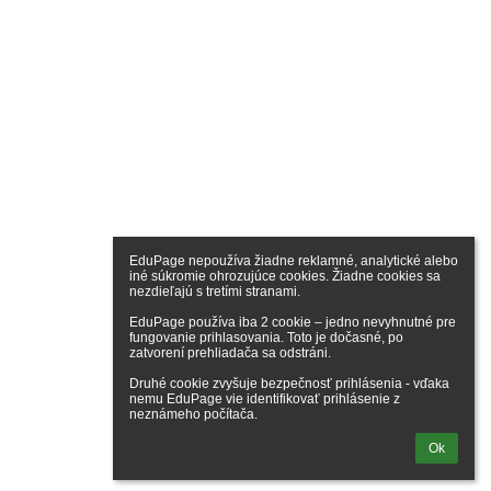
EduPage nepoužíva žiadne reklamné, analytické alebo 
iné súkromie ohrozujúce cookies. Žiadne cookies sa 
nezdieľajú s tretími stranami.

EduPage používa iba 2 cookie – jedno nevyhnutné pre 
fungovanie prihlasovania. Toto je dočasné, po 
zatvorení prehliadača sa odstráni.

Druhé cookie zvyšuje bezpečnosť prihlásenia - vďaka 
nemu EduPage vie identifikovať prihlásenie z 
neznámeho počítača.
Ok