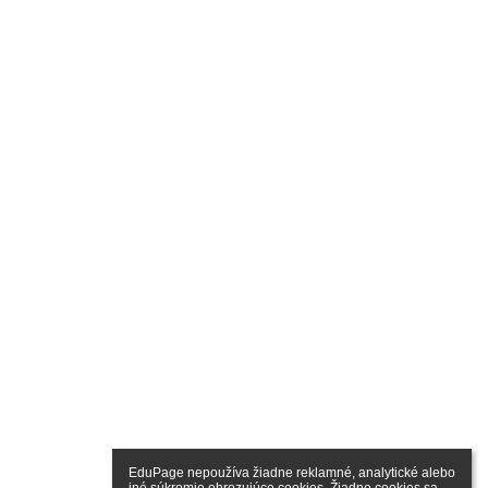
EduPage nepoužíva žiadne reklamné, analytické alebo 