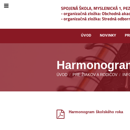
SPOJENÁ ŠKOLA, MYSLENICKÁ 1, PE
- organizačná zložka: Obchodná ak
- organizačná zložka: Stredná odborn
ÚVOD
NOVINKY
PR
Harmonogra
ÚVOD
/
PRE ŽIAKOV A RODIČOV
/
INF
Harmonogram
roka
Harmonogram školského roka