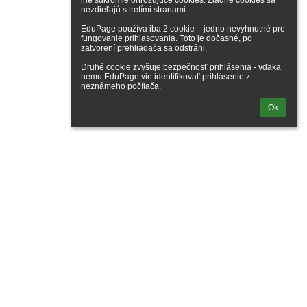
iné súkromie ohrozujúce cookies. Žiadne cookies sa 
nezdieľajú s tretími stranami.

EduPage používa iba 2 cookie – jedno nevyhnutné pre 
fungovanie prihlasovania. Toto je dočasné, po 
zatvorení prehliadača sa odstráni.

Druhé cookie zvyšuje bezpečnosť prihlásenia - vďaka 
nemu EduPage vie identifikovať prihlásenie z 
neznámeho počítača.
Ok
e sa naším fanúšikom