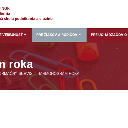
ZINOK
adémia
á škola podnikania a služieb
E VEREJNOSŤ
PRE ŽIAKOV A RODIČOV
PRE UCHÁDZAČOV O
m roka
ORMAČNÝ SERVIS
/
HARMONOGRAM ROKA