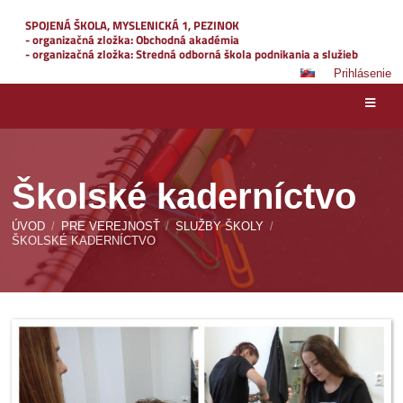
SPOJENÁ ŠKOLA, MYSLENICKÁ 1, PEZINOK
- organizačná zložka: Obchodná akadémia
- organizačná zložka: Stredná odborná škola podnikania a služieb
Prihlásenie
Školské kaderníctvo
ÚVOD
/
PRE VEREJNOSŤ
/
SLUŽBY ŠKOLY
/
ŠKOLSKÉ KADERNÍCTVO
Školské
kaderníctvo