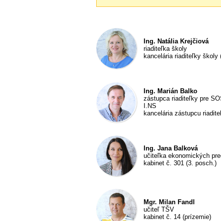
Ing. Natália Krejčiová
riaditeľka školy
kancelária riaditeľky školy 
Ing. Marián Balko
zástupca riaditeľky pre SOŠ
I.NS
kancelária zástupcu riadite
Ing. Jana Balková
učiteľka ekonomických pred
kabinet č. 301 (3. posch.)
Mgr. Milan Fandl
učiteľ TŠV
kabinet č. 14 (prízemie)