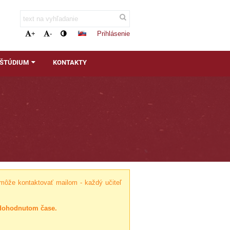
Prihlásenie
+
-
 ŠTÚDIUM
KONTAKTY
môže kontaktovať mailom - každý učiteľ
 dohodnutom čase.