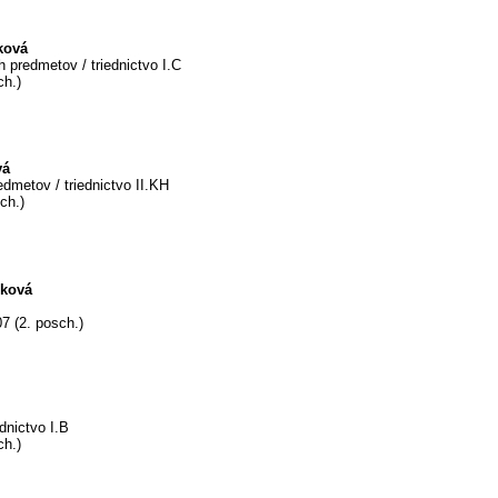
ková
 predmetov / triednictvo I.C
ch.)
vá
edmetov / triednictvo II.KH
ch.)
íková
7 (2. posch.)
ednictvo I.B
ch.)