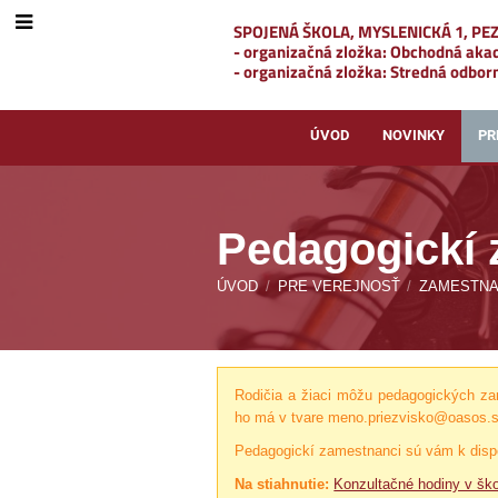
SPOJENÁ ŠKOLA, MYSLENICKÁ 1, PE
- organizačná zložka: Obchodná ak
- organizačná zložka: Stredná odborn
ÚVOD
NOVINKY
PR
Pedagogickí 
ÚVOD
/
PRE VEREJNOSŤ
/
ZAMESTNA
Pedagogickí
Rodičia a žiaci môžu pedagogických za
zamestnanci
ho má v tvare meno.priezvisko@oasos.s
Pedagogickí zamestnanci sú vám k dispo
Na stiahnutie:
Konzultačné hodiny v šk