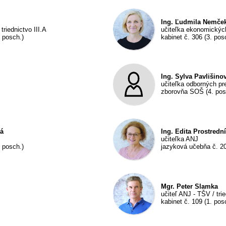
Ing. Ľudmila Nemče
triednictvo III.A
učiteľka ekonomických
 posch.)
kabinet č. 306 (3. pos
Ing. Sylva Pavlišino
učiteľka odborných pr
zborovňa SOŠ (4. pos
vá
Ing. Edita Prostredn
učiteľka ANJ
 posch.)
jazyková učebňa č. 20
Mgr. Peter Slamka
učiteľ ANJ - TŠV / tri
kabinet č. 109 (1. pos