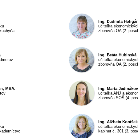
Ing. Ľudmila Holigá
iku
učiteľka ekonomických
 kuchyňa
zborovňa OA (2. posc
á
Ing. Beáta Hubinská
edmetov
učiteľka ekonomickýc
zborovňa OA (2. posc
an, MBA.
Ing. Marta Jedináko
tov
učiteľka ANJ a ekonom
zborovňa SOŠ (4. pos
Ing. Alžbeta Kontše
iku
učiteľka ekonomickýc
kaderníctvo
kabinet č. 301 (3. pos