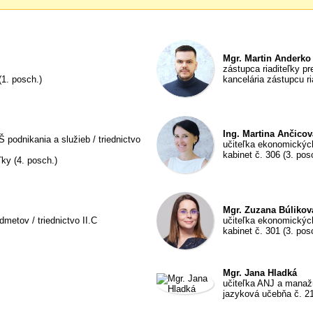
Mgr. Martin Anderko
zástupca riaditeľky 
(1. posch.)
kancelária zástupcu ri
Ing. Martina Ančicov
 podnikania a služieb / triednictvo
učiteľka ekonomických
kabinet č. 306 (3. pos
ľky (4. posch.)
Mgr. Zuzana Búlikov
metov / triednictvo II.C
učiteľka ekonomických
kabinet č. 301 (3. pos
Mgr. Jana Hladká
učiteľka ANJ a mana
jazyková učebňa č. 2