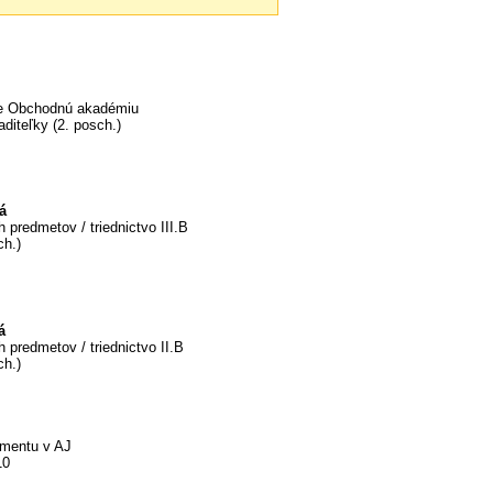
pre Obchodnú akadémiu
aditeľky (2. posch.)
á
 predmetov / triednictvo III.B
ch.)
á
 predmetov / triednictvo II.B
ch.)
žmentu v AJ
10