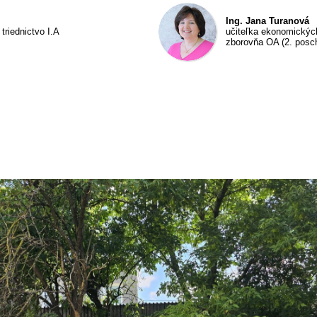
Ing. Jana Turanová
triednictvo I.A
učiteľka ekonomických
zborovňa OA (2. posc