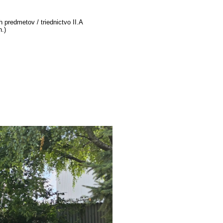
 predmetov / triednictvo II.A
h.)