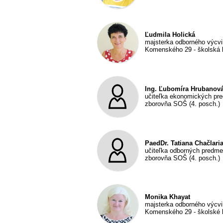
Ľudmila Holická
majsterka odborného výcv
Komenského 29 - školská
Ing. Ľubomíra Hrubanov
učiteľka ekonomických pr
zborovňa SOŠ (4. posch.)
PaedDr. Tatiana Chačlari
učiteľka odborných predme
zborovňa SOŠ (4. posch.)
Monika Khayat
majsterka odborného výcv
Komenského 29 - školské 