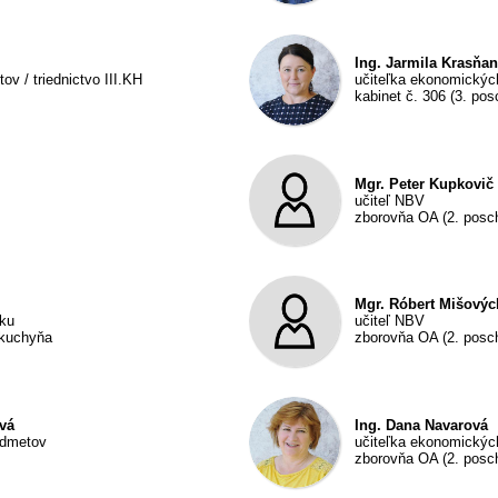
Ing. Jarmila Krasňa
v / triednictvo III.KH
učiteľka ekonomických
kabinet č. 306 (3. pos
Mgr. Peter Kupkovič
učiteľ NBV
zborovňa OA (2. posc
Mgr. Róbert Mišovýc
iku
učiteľ NBV
 kuchyňa
zborovňa OA (2. posc
vá
Ing. Dana Navarová
edmetov
učiteľka ekonomickýc
zborovňa OA (2. posc