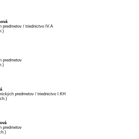
nová
 predmetov / triednictvo IV.A
h.)
h predmetov
h.)
vá
ických predmetov / triednictvo I.KH
ch.)
ková
h predmetov
ch.)