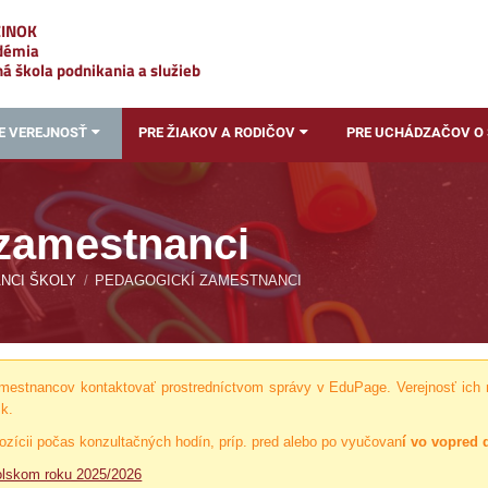
ZINOK
adémia
á škola podnikania a služieb
E VEREJNOSŤ
PRE ŽIAKOV A RODIČOV
PRE UCHÁDZAČOV O
zamestnanci
NCI ŠKOLY
/
PEDAGOGICKÍ ZAMESTNANCI
mestnancov kontaktovať prostredníctvom správy v EduPage. Verejnosť ich 
k.
zícii počas konzultačných hodín, príp. pred alebo po vyučovan
í vo vopred
olskom roku 2025/2026