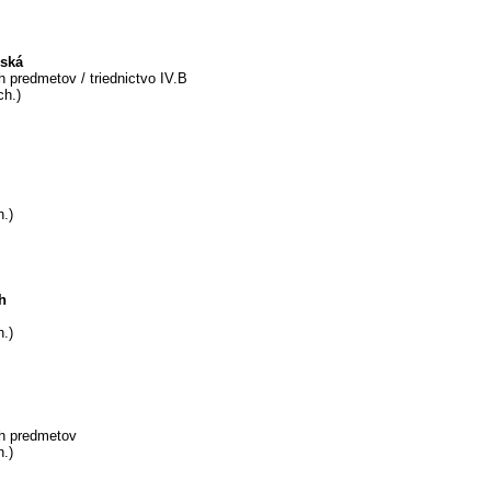
nská
 predmetov / triednictvo IV.B
ch.)
h.)
h
h.)
h predmetov
h.)