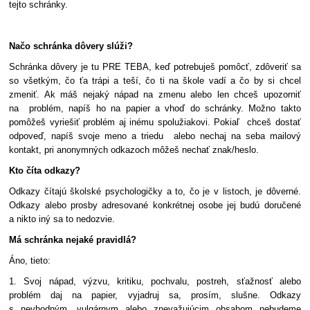
tejto schránky.
Načo schránka dôvery slúži?
Schránka dôvery je tu PRE TEBA, keď potrebuješ pomôcť, zdôveriť sa
so všetkým, čo ťa trápi a teší, čo ti na škole vadí a čo by si chcel
zmeniť. Ak máš nejaký nápad na zmenu alebo len chceš upozorniť
na problém, napíš ho na papier a vhoď do schránky. Možno takto
pomôžeš vyriešiť problém aj inému spolužiakovi. Pokiaľ chceš dostať
odpoveď, napíš svoje meno a triedu alebo nechaj na seba mailový
kontakt, pri anonymných odkazoch môžeš nechať znak/heslo.
Kto číta odkazy?
Odkazy čítajú školské psychologičky a to, čo je v listoch, je dôverné.
Odkazy alebo prosby adresované konkrétnej osobe jej budú doručené
a nikto iný sa to nedozvie.
Má schránka nejaké pravidlá?
Áno, tieto:
1. Svoj nápad, výzvu, kritiku, pochvalu, postreh, sťažnosť alebo
problém daj na papier, vyjadruj sa, prosím, slušne. Odkazy
s nevhodným, vulgárnym alebo znevažujúcim obsahom nebudeme