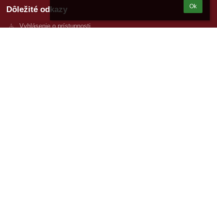
Ok
Dôležité odkazy
Vyhlásenie o prístupnosti
Mapa stránok
Študijné odbory
2 % z dane
Výročné správy
Tlačivá a dokumenty
Staňte sa naším fanúšikom
Bezbariérová verzia
Powered by
aSc EduPage