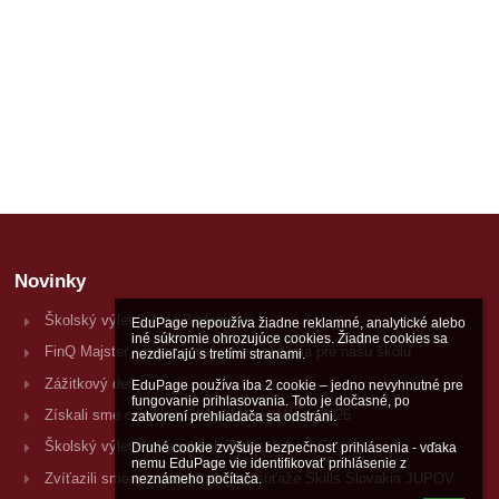
Novinky
Školský výlet 2.A do Budapešti
EduPage nepoužíva žiadne reklamné, analytické alebo 
iné súkromie ohrozujúce cookies. Žiadne cookies sa 
FinQ Majster - jedna súťaž, dve ocenenia pre našu školu
nezdieľajú s tretími stranami.

Zážitkový deň
EduPage používa iba 2 cookie – jedno nevyhnutné pre 
fungovanie prihlasovania. Toto je dočasné, po 
Získali sme certifikát Global Money Week 2026
zatvorení prehliadača sa odstráni.

Školský výlet do Vysokých Tatier (1.A - 2.C)
Druhé cookie zvyšuje bezpečnosť prihlásenia - vďaka 
nemu EduPage vie identifikovať prihlásenie z 
Zvíťazili sme v tvorivej kategórii súťaže Skills Slovakia JUPOV
neznámeho počítača.