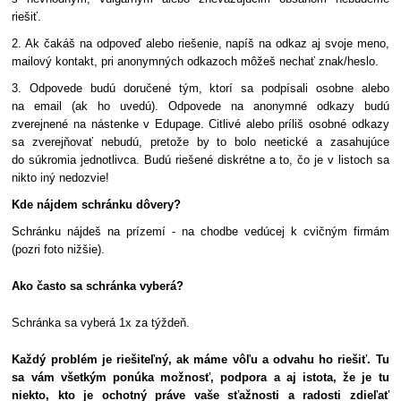
riešiť.
2. Ak čakáš na odpoveď alebo riešenie, napíš na odkaz aj svoje meno,
mailový kontakt, pri anonymných odkazoch môžeš nechať znak/heslo.
3. Odpovede budú doručené tým, ktorí sa podpísali osobne alebo
na email (ak ho uvedú). Odpovede na anonymné odkazy budú
zverejnené na nástenke v Edupage. Citlivé alebo príliš osobné odkazy
sa zverejňovať nebudú, pretože by to bolo neetické a zasahujúce
do súkromia jednotlivca. Budú riešené diskrétne a to, čo je v listoch sa
nikto iný nedozvie!
Kde nájdem schránku dôvery?
Schránku nájdeš na prízemí - na chodbe vedúcej k cvičným firmám
(pozri foto nižšie).
Ako často sa schránka vyberá?
Schránka sa vyberá 1x za týždeň.
Každý problém je riešiteľný, ak máme vôľu a odvahu ho riešiť. Tu
sa vám všetkým ponúka možnosť, podpora a aj istota, že je tu
niekto, kto je ochotný práve vaše sťažnosti a radosti zdieľať