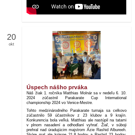
20
okt
Úspech nášho prváka
Náš žiak 1. ročníka Matthias Molnár sa v nedeľu 6. 10.
2024 zúčastnil Parakarate Cup International
championship 2024 vo Venice-Mestre.
Tohto medzinárodného Parakarate turnaja sa celkovo
zúčastnilo 59 účastníkov z 23 klubov a 9 krajín.
Konkurencia bola veľká. Matthias ale nastúpil na tatami
v plnom nasadení a odhodlaní vyhrať. Žiaľ, v súboji
prehral nad úradujúcim majstrom Ázie Rashid Albureeh.
Skóre mal ale krásne 21,8 bodov a Rashid 23 bodov.