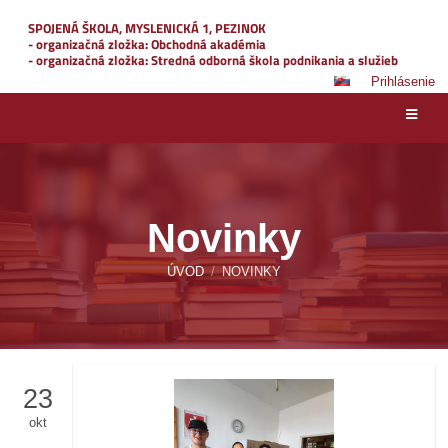
SPOJENÁ ŠKOLA, MYSLENICKÁ 1, PEZINOK
- organizačná zložka: Obchodná akadémia
- organizačná zložka: Stredná odborná škola podnikania a služieb
Prihlásenie
Novinky
ÚVOD
/
NOVINKY
23
okt