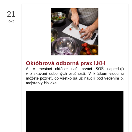
21
okt
Októbrová odborná prax I.KH
Aj v mesiaci október naši prváci SOŠ napredujú
v získavaní odborných zručností. V krátkom videu si
môžete pozrieť, čo všetko sa už naučili pod vedením p.
majsterky Holickej.