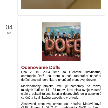
04
okt
Oceňovanie DofE
Dňa 2. 10. 2024 sme sa zúčastnili slávnostnej
ceremónie DofE, na ktorej si naši tohtoroční úspešní
dofáci prevzali certifikát o ukončení bronzovej úrovne.
Medzinárodný projekt DofE je zameraný na rozvoj
mladých ľudí od 14 - 24 rokov, ktorí plnia svoje vlastné
ciele v oblasti talent, šport a dobrovoľníctvo a absolvujú
cvičnú a kvalifikačnú expedíciu v prírode.
Absolventi bronzovej úrovne sú: Kristína Moravčíková
(2.B), Šimon Brtáň (2.A) - ambasádor DofE na škole,