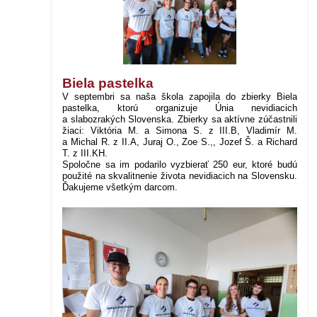
Biela pastelka
V septembri sa naša škola zapojila do zbierky Biela
pastelka, ktorú organizuje Únia nevidiacich
a slabozrakých Slovenska. Zbierky sa aktívne zúčastnili
žiaci: Viktória M. a Simona S. z III.B, Vladimír M.
a Michal R. z II.A, Juraj O., Zoe S.,, Jozef Š. a Richard
T. z III.KH.
Spoločne sa im podarilo vyzbierať 250 eur, ktoré budú
použité na skvalitnenie života nevidiacich na Slovensku.
Ďakujeme všetkým darcom.