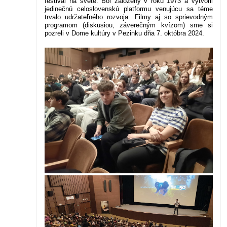
festival na svete. Bol založený v roku 1973 a vytvoril
jedinečnú celoslovenskú platformu venujúcu sa téme
trvalo udržateľného rozvoja.
Filmy aj so sprievodným
programom (diskusiou, záverečným kvízom) sme si
pozreli v Dome kultúry v Pezinku dňa 7. októbra 2024.