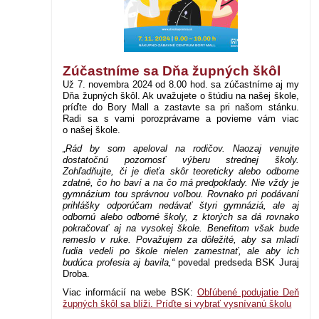
Zúčastníme sa Dňa župných škôl
Už 7. novembra 2024 od 8.00 hod. sa zúčastníme aj my
Dňa župných škôl. Ak uvažujete o štúdiu na našej škole,
príďte do Bory Mall a zastavte sa pri našom stánku.
Radi sa s vami porozprávame a povieme vám viac
o našej škole.
„Rád by som apeloval na rodičov. Naozaj venujte
dostatočnú pozornosť výberu strednej školy.
Zohľadňujte, či je dieťa skôr teoreticky alebo odborne
zdatné, čo ho baví a na čo má predpoklady. Nie vždy je
gymnázium tou správnou voľbou. Rovnako pri podávaní
prihlášky odporúčam nedávať štyri gymnáziá, ale aj
odbornú alebo odborné školy, z ktorých sa dá rovnako
pokračovať aj na vysokej škole. Benefitom však bude
remeslo v ruke. Považujem za dôležité, aby sa mladí
ľudia vedeli po škole nielen zamestnať, ale aby ich
budúca profesia aj bavila,“
povedal predseda BSK Juraj
Droba.
Viac informácií na webe BSK:
Obľúbené podujatie Deň
župných škôl sa blíži. Príďte si vybrať vysnívanú školu