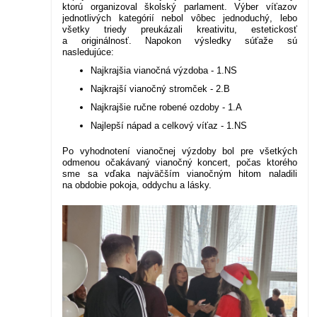
ktorú organizoval školský parlament. Výber víťazov
jednotlivých kategórií nebol vôbec jednoduchý, lebo
všetky triedy preukázali kreativitu, estetickosť
a originálnosť. Napokon výsledky súťaže sú
nasledujúce:
Najkrajšia vianočná výzdoba - 1.NS
Najkrajší vianočný stromček - 2.B
Najkrajšie ručne robené ozdoby - 1.A
Najlepší nápad a celkový víťaz - 1.NS
Po vyhodnotení vianočnej výzdoby bol pre všetkých
odmenou očakávaný vianočný koncert, počas ktorého
sme sa vďaka najväčším vianočným hitom naladili
na obdobie pokoja, oddychu a lásky.