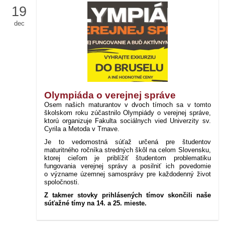
19
dec
Olympiáda o verejnej správe
Osem našich maturantov v dvoch tímoch sa v tomto
školskom roku zúčastnilo Olympiády o verejnej správe,
ktorú organizuje Fakulta sociálnych vied Univerzity sv.
Cyrila a Metoda v Trnave.
Je to vedomostná súťaž určená pre študentov
maturitného ročníka stredných škôl na celom Slovensku,
ktorej cieľom je priblížiť študentom problematiku
fungovania verejnej správy a posilniť ich povedomie
o význame územnej samosprávy pre každodenný život
spoločnosti.
Z takmer stovky prihlásených tímov skončili naše
súťažné tímy na 14. a 25. mieste.