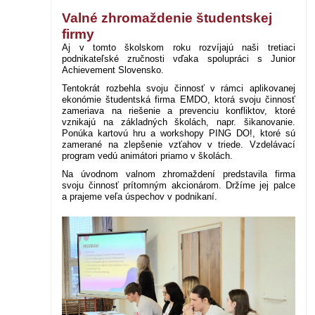
Valné zhromaždenie študentskej
firmy
Aj v tomto školskom roku rozvíjajú naši tretiaci
podnikateľské zručnosti vďaka spolupráci s Junior
Achievement Slovensko.
Tentokrát rozbehla svoju činnosť v rámci aplikovanej
ekonómie študentská firma EMDO, ktorá svoju činnosť
zameriava na riešenie a prevenciu konfliktov, ktoré
vznikajú na základných školách, napr. šikanovanie.
Ponúka kartovú hru a workshopy PING DO!, ktoré sú
zamerané na zlepšenie vzťahov v triede. Vzdelávací
program vedú animátori priamo v školách.
Na úvodnom valnom zhromaždení predstavila firma
svoju činnosť prítomným akcionárom. Držíme jej palce
a prajeme veľa úspechov v podnikaní.