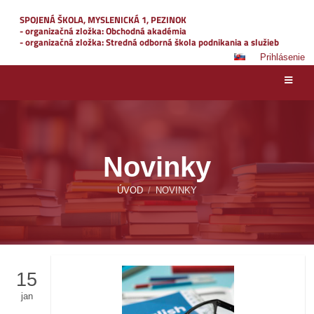
SPOJENÁ ŠKOLA, MYSLENICKÁ 1, PEZINOK
- organizačná zložka: Obchodná akadémia
- organizačná zložka: Stredná odborná škola podnikania a služieb
Prihlásenie
Novinky
ÚVOD
/
NOVINKY
15
jan