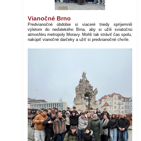
Vianočné Brno
P
redvianočné obdobie si viaceré triedy spríjemnili
výletom do neďalekého Brna, aby si užili sviatočnú
atmosféru metropoly Moravy. Mohli tak stráviť čas spolu,
nakúpiť vianočné darčeky a užiť si predvianočné chvíle.