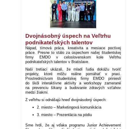
Dvojnásobný úspech na Veľtrhu
podnikateľských talentov
Nápad, tímová práca, kreativita a mesiace poctivej
práce. Presne to stálo za úspechom našej študentskej
firmy EMDO v celoslovenskom kole Veľtrhu
podnikateľských talentov v Bratislave.
Naši tretiaci ukázali, že mladí ľudia dokážu tvoriť
projekty, ktoré môžu reálne pomáhať v praxi.
Prostredníctvom študentskej firmy EMDO priniesli
do škôl interaktívne aktivity a workshopy zamerané
na prevenciu šikany a budovanie zdravých vzťahov
medzi žiakmi.
Z veľtrhu si odnášajú hneď dvojnásobný úspech:
2. miesto – Marketingová komunikácia
3. miesto – Prezentácia na pódiu
Sme hrdí, že aj vďaka programu Junior Achievement