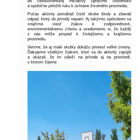
do celoslovenskej iniciatívy Upracme Slovensko
a spoločne priložili ruku k ochrane životného prostredia.
Počas aktivity pomáhali čistiť okolie školy a zbierali
odpad, ktorý do prírody nepatrí. Aj takýmto spôsobom sa
snažíme viesť žiakov k zodpovednosti,
environmentálnemu cíteniu a uvedomeniu si, že každý
z nás môže prispieť k čistejšiemu a krajšiemu
prostrediu.
Veríme, že aj malé skutky dokážu priniesť veľké zmeny.
Ďakujeme všetkým žiakom, ktorí sa do aktivity zapojili
a ukázali, že im záleží na prírode aj na prostredí,
v ktorom žijeme.