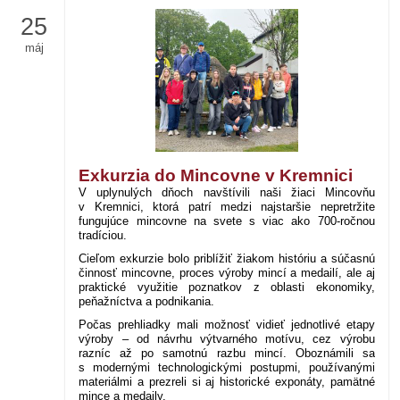
25
máj
Exkurzia do Mincovne v Kremnici
V uplynulých dňoch navštívili naši žiaci Mincovňu
v Kremnici, ktorá patrí medzi najstaršie nepretržite
fungujúce mincovne na svete s viac ako 700-ročnou
tradíciou.
Cieľom exkurzie bolo priblížiť žiakom históriu a súčasnú
činnosť mincovne, proces výroby mincí a medailí, ale aj
praktické využitie poznatkov z oblasti ekonomiky,
peňažníctva a podnikania.
Počas prehliadky mali možnosť vidieť jednotlivé etapy
výroby – od návrhu výtvarného motívu, cez výrobu
razníc až po samotnú razbu mincí. Oboznámili sa
s modernými technologickými postupmi, používanými
materiálmi a prezreli si aj historické exponáty, pamätné
mince a medaily.