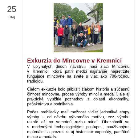
25
máj
Exkurzia do Mincovne v Kremnici
V uplynulých dňoch navštívili naši žiaci Mincovňu
v Kremnici, ktorá patrí medzi najstaršie nepretržite
fungujúce mincovne na svete s viac ako 700-ročnou
tradíciou.
Cieľom exkurzie bolo priblížiť žiakom históriu a súčasnú
činnosť mincovne, proces výroby mincí a medailí, ale aj
praktické využitie poznatkov z oblasti ekonomiky,
peňažníctva a podnikania.
Počas prehliadky mali možnosť vidieť jednotlivé etapy
výroby – od návrhu výtvarného motívu, cez výrobu
razníc až po samotnú razbu mincí. Oboznámili sa
s modernými technologickými postupmi, používanými
materiálmi a prezreli si aj historické exponáty, pamätné
mince a medaily.