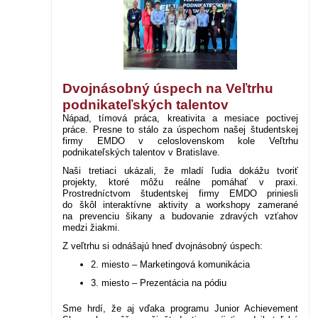
Dvojnásobný úspech na Veľtrhu
podnikateľských talentov
Nápad, tímová práca, kreativita a mesiace poctivej
práce. Presne to stálo za úspechom našej študentskej
firmy EMDO v celoslovenskom kole Veľtrhu
podnikateľských talentov v Bratislave.
Naši tretiaci ukázali, že mladí ľudia dokážu tvoriť
projekty, ktoré môžu reálne pomáhať v praxi.
Prostredníctvom študentskej firmy EMDO priniesli
do škôl interaktívne aktivity a workshopy zamerané
na prevenciu šikany a budovanie zdravých vzťahov
medzi žiakmi.
Z veľtrhu si odnášajú hneď dvojnásobný úspech:
2. miesto – Marketingová komunikácia
3. miesto – Prezentácia na pódiu
Sme hrdí, že aj vďaka programu Junior Achievement