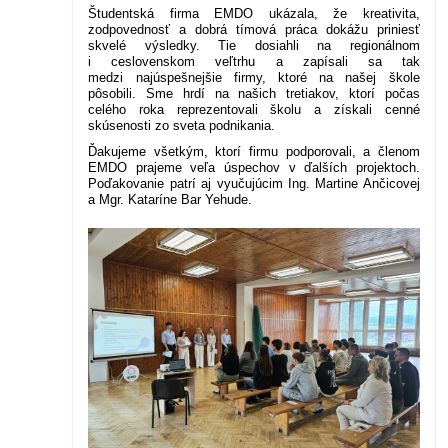
Študentská firma EMDO ukázala, že kreativita,
zodpovednosť a dobrá tímová práca dokážu priniesť
skvelé výsledky. Tie dosiahli na regionálnom
i ceslovenskom veľtrhu a zapísali sa tak
medzi najúspešnejšie firmy, ktoré na našej škole
pôsobili. Sme hrdí na našich tretiakov, ktorí počas
celého roka reprezentovali školu a získali cenné
skúsenosti zo sveta podnikania.
Ďakujeme všetkým, ktorí firmu podporovali, a členom
EMDO prajeme veľa úspechov v ďalších projektoch.
Poďakovanie patrí aj vyučujúcim Ing. Martine Ančicovej
a Mgr. Kataríne Bar Yehude.