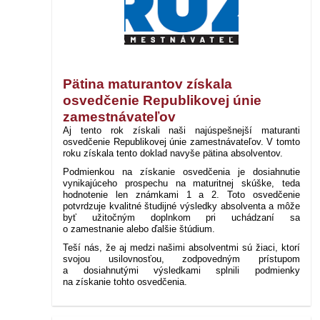
Pätina maturantov získala
osvedčenie Republikovej únie
zamestnávateľov
Aj tento rok získali naši najúspešnejší maturanti
osvedčenie Republikovej únie zamestnávateľov. V tomto
roku získala tento doklad navyše pätina absolventov.
Podmienkou na získanie osvedčenia je dosiahnutie
vynikajúceho prospechu na maturitnej skúške, teda
hodnotenie len známkami 1 a 2. Toto osvedčenie
potvrdzuje kvalitné študijné výsledky absolventa a môže
byť užitočným doplnkom pri uchádzaní sa
o zamestnanie alebo ďalšie štúdium.
Teší nás, že aj medzi našimi absolventmi sú žiaci, ktorí
svojou usilovnosťou, zodpovedným prístupom
a dosiahnutými výsledkami splnili podmienky
na získanie tohto osvedčenia.