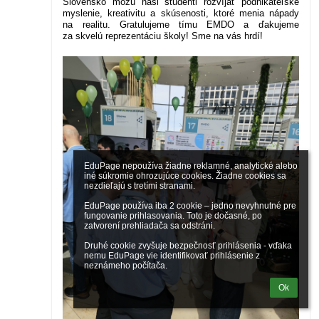
Slovensko môžu naši študenti rozvíjať podnikateľské
myslenie, kreativitu a skúsenosti, ktoré menia nápady
na realitu. Gratulujeme tímu EMDO a ďakujeme
za skvelú reprezentáciu školy! Sme na vás hrdí!
EduPage nepoužíva žiadne reklamné, analytické alebo 
iné súkromie ohrozujúce cookies. Žiadne cookies sa 
nezdieľajú s tretími stranami.

EduPage používa iba 2 cookie – jedno nevyhnutné pre 
fungovanie prihlasovania. Toto je dočasné, po 
zatvorení prehliadača sa odstráni.

Druhé cookie zvyšuje bezpečnosť prihlásenia - vďaka 
nemu EduPage vie identifikovať prihlásenie z 
neznámeho počítača.
Ok