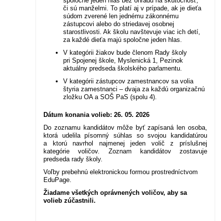
spoločne jeden hlas bez ohľadu na skutočnosť,
či sú manželmi. To platí aj v prípade, ak je dieťa
súdom zverené len jednému zákonnému
zástupcovi alebo do striedavej osobnej
starostlivosti. Ak školu navštevuje viac ich detí,
za každé dieťa majú spoločne jeden hlas.
V kategórii žiakov bude členom Rady školy
pri Spojenej škole, Myslenická 1, Pezinok
aktuálny predseda školského parlamentu.
V kategórii zástupcov zamestnancov sa volia
štyria zamestnanci – dvaja za každú organizačnú
zložku OA a SOŠ PaS (spolu 4).
Dátum konania volieb: 26. 05. 2026
Do zoznamu kandidátov môže byť zapísaná len osoba,
ktorá udelila písomný súhlas so svojou kandidatúrou
a ktorú navrhol najmenej jeden volič z príslušnej
kategórie voličov. Zoznam kandidátov zostavuje
predseda rady školy.
Voľby prebehnú elektronickou formou prostredníctvom
EduPage.
Žiadame všetkých oprávnených voličov, aby sa
volieb zúčastnili.