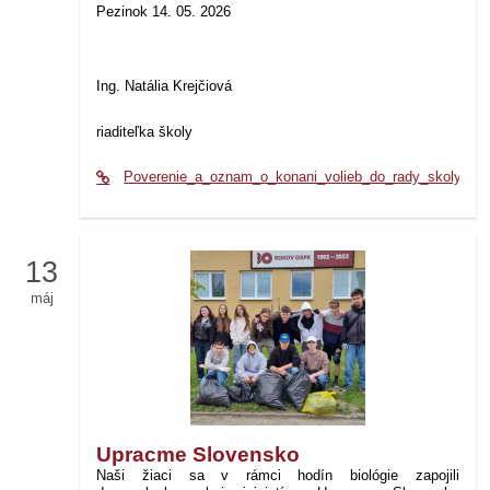
Pezinok 14. 05. 2026
Ing. Natália Krejčiová
riaditeľka školy
Poverenie_a_oznam_o_konani_volieb_do_rady_skoly_202
13
máj
Upracme Slovensko
Naši žiaci sa v rámci hodín biológie zapojili