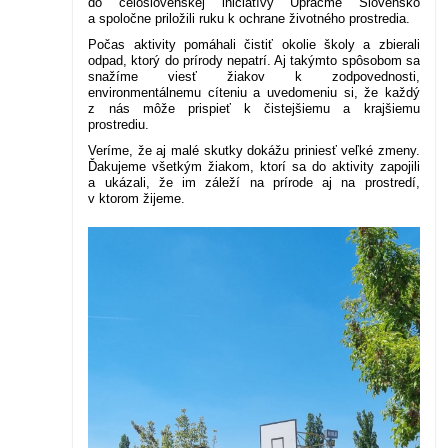
do celoslovenskej iniciatívy Upracme Slovensko
a spoločne priložili ruku k ochrane životného prostredia.
Počas aktivity pomáhali čistiť okolie školy a zbierali
odpad, ktorý do prírody nepatrí. Aj takýmto spôsobom sa
snažíme viesť žiakov k zodpovednosti,
environmentálnemu cíteniu a uvedomeniu si, že každý
z nás môže prispieť k čistejšiemu a krajšiemu
prostrediu.
Veríme, že aj malé skutky dokážu priniesť veľké zmeny.
Ďakujeme všetkým žiakom, ktorí sa do aktivity zapojili
a ukázali, že im záleží na prírode aj na prostredí,
v ktorom žijeme.