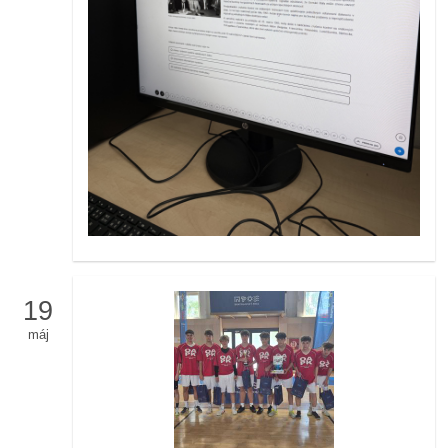
19
máj