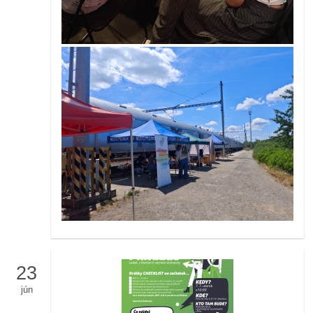
23
jún