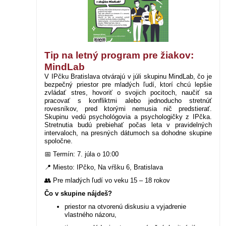
Tip na letný program pre žiakov:
MindLab
V IPčku Bratislava otvárajú v júli skupinu MindLab, čo je
bezpečný priestor pre mladých ľudí, ktorí chcú lepšie
zvládať stres, hovoriť o svojich pocitoch, naučiť sa
pracovať s konfliktmi alebo jednoducho stretnúť
rovesníkov, pred ktorými nemusia nič predstierať.
Skupinu vedú psychológovia a psychologičky z IPčka.
Stretnutia budú prebiehať počas leta v pravidelných
intervaloch, na presných dátumoch sa dohodne skupine
spoločne.
📅
Termín: 7. júla o 10:00
📍
Miesto: IPčko, Na vŕšku 6, Bratislava
👥
Pre mladých ľudí vo veku 15 – 18 rokov
Čo v skupine nájdeš?
priestor na otvorenú diskusiu a vyjadrenie
vlastného názoru,