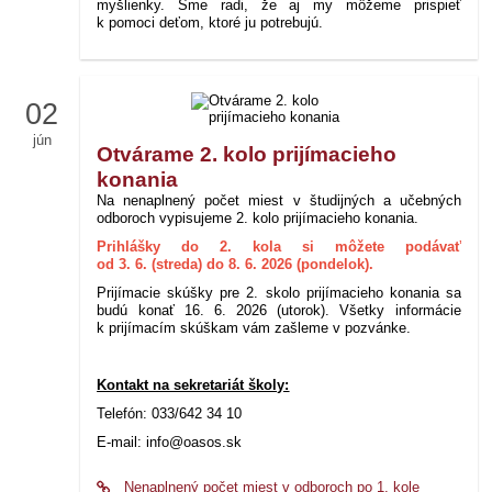
myšlienky. Sme radi, že aj my môžeme prispieť
k pomoci deťom, ktoré ju potrebujú.
02
jún
Otvárame 2. kolo prijímacieho
konania
Na nenaplnený počet miest v študijných a učebných
odboroch vypisujeme 2. kolo prijímacieho konania.
Prihlášky do 2. kola si môžete podávať
od 3. 6. (streda) do 8. 6. 2026 (pondelok).
Prijímacie skúšky pre 2. skolo prijímacieho konania sa
budú konať 16. 6. 2026 (utorok). Všetky informácie
k prijímacím skúškam vám zašleme v pozvánke.
Kontakt na sekretariát školy:
Telefón:
033/642 34 10
E-mail: info@oasos.sk
Nenaplnený počet miest v odboroch po 1. kole