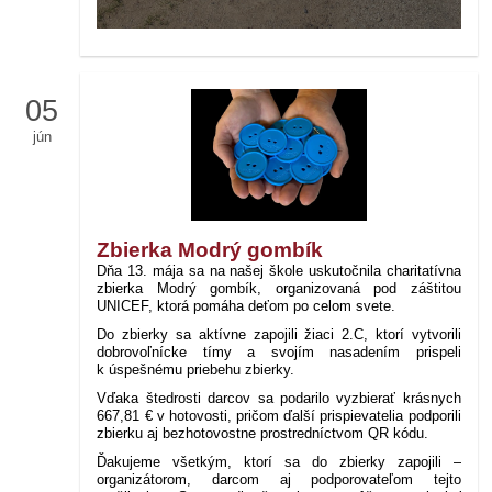
05
jún
Zbierka Modrý gombík
Dňa 13. mája sa na našej škole uskutočnila charitatívna
zbierka Modrý gombík, organizovaná pod záštitou
UNICEF, ktorá pomáha deťom po celom svete.
Do zbierky sa aktívne zapojili žiaci 2.C, ktorí vytvorili
dobrovoľnícke tímy a svojím nasadením prispeli
k úspešnému priebehu zbierky.
Vďaka štedrosti darcov sa podarilo vyzbierať krásnych
667,81 € v hotovosti, pričom ďalší prispievatelia podporili
zbierku aj bezhotovostne prostredníctvom QR kódu.
Ďakujeme všetkým, ktorí sa do zbierky zapojili –
organizátorom, darcom aj podporovateľom tejto