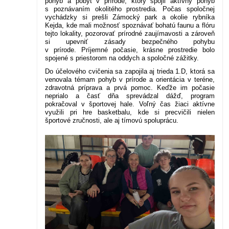
pohyb a pobyt v prírode, ktorý spojil aktívny pohyb
s poznávaním okolitého prostredia. Počas spoločnej
vychádzky si prešli Zámocký park a okolie rybníka
Kejda, kde mali možnosť spoznávať bohatú faunu a flóru
tejto lokality, pozorovať prírodné zaujímavosti a zároveň
si upevniť zásady bezpečného pohybu
v prírode. Príjemné počasie, krásne prostredie bolo
spojené s priestorom na oddych a spoločné zážitky.
Do účelového cvičenia sa zapojila aj trieda 1.D, ktorá sa
venovala témam pohyb v prírode a orientácia v teréne,
zdravotná príprava a prvá pomoc. Keďže im počasie
neprialo a časť dňa sprevádzal dážď, program
pokračoval v športovej hale. Voľný čas žiaci aktívne
využili pri hre basketbalu, kde si precvičili nielen
športové zručnosti, ale aj tímovú spoluprácu.