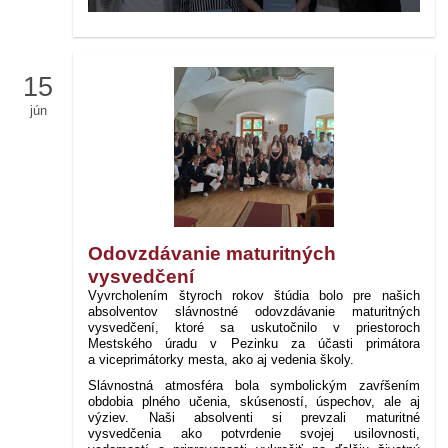
15
jún
Odovzdávanie maturitných
vysvedčení
Vyvrcholením štyroch rokov štúdia bolo pre našich
absolventov slávnostné odovzdávanie maturitných
vysvedčení, ktoré sa uskutočnilo v priestoroch
Mestského úradu v Pezinku za účasti primátora
a viceprimátorky mesta, ako aj vedenia školy.
Slávnostná atmosféra bola symbolickým zavŕšením
obdobia plného učenia, skúseností, úspechov, ale aj
výziev. Naši absolventi si prevzali maturitné
vysvedčenia ako potvrdenie svojej usilovnosti,