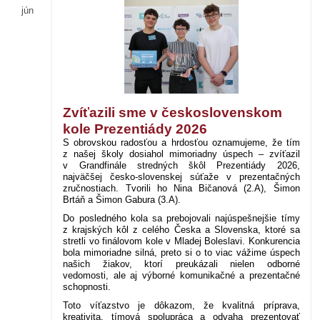
jún
Zvíťazili sme v československom
kole Prezentiády 2026
S obrovskou radosťou a hrdosťou oznamujeme, že tím
z našej školy dosiahol mimoriadny úspech – zvíťazil
v Grandfinále stredných škôl Prezentiády 2026,
najväčšej česko-slovenskej súťaže v prezentačných
zručnostiach. Tvorili ho Nina Bičanová (2.A), Šimon
Brtáň a Šimon Gabura (3.A).
Do posledného kola sa prebojovali najúspešnejšie tímy
z krajských kôl z celého Česka a Slovenska, ktoré sa
stretli vo finálovom kole v Mladej Boleslavi. Konkurencia
bola mimoriadne silná, preto si o to viac vážime úspech
našich žiakov, ktorí preukázali nielen odborné
vedomosti, ale aj výborné komunikačné a prezentačné
schopnosti.
Toto víťazstvo je dôkazom, že kvalitná príprava,
kreativita, tímová spolupráca a odvaha prezentovať