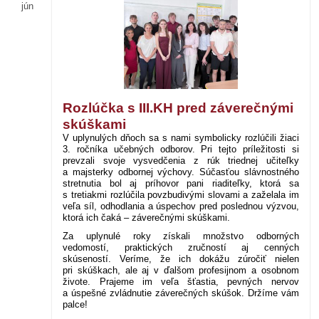
jún
Rozlúčka s III.KH pred záverečnými
skúškami
V uplynulých dňoch sa s nami symbolicky rozlúčili žiaci
3. ročníka učebných odborov. Pri tejto príležitosti si
prevzali svoje vysvedčenia z rúk triednej učiteľky
a majsterky odbornej výchovy. Súčasťou slávnostného
stretnutia bol aj príhovor pani riaditeľky, ktorá sa
s tretiakmi rozlúčila povzbudivými slovami a zaželala im
veľa síl, odhodlania a úspechov pred poslednou výzvou,
ktorá ich čaká – záverečnými skúškami.
Za uplynulé roky získali množstvo odborných
vedomostí, praktických zručností aj cenných
skúseností. Veríme, že ich dokážu zúročiť nielen
pri skúškach, ale aj v ďalšom profesijnom a osobnom
živote. Prajeme im veľa šťastia, pevných nervov
a úspešné zvládnutie záverečných skúšok. Držíme vám
palce!