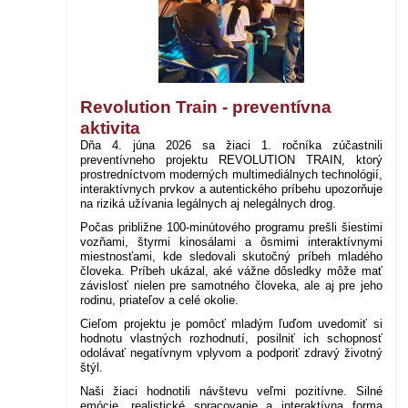
Revolution Train - preventívna
aktivita
Dňa 4. júna 2026 sa žiaci 1. ročníka zúčastnili
preventívneho projektu REVOLUTION TRAIN, ktorý
prostredníctvom moderných multimediálnych technológií,
interaktívnych prvkov a autentického príbehu upozorňuje
na riziká užívania legálnych aj nelegálnych drog.
Počas približne 100-minútového programu prešli šiestimi
vozňami, štyrmi kinosálami a ôsmimi interaktívnymi
miestnosťami, kde sledovali skutočný príbeh mladého
človeka. Príbeh ukázal, aké vážne dôsledky môže mať
závislosť nielen pre samotného človeka, ale aj pre jeho
rodinu, priateľov a celé okolie.
Cieľom projektu je pomôcť mladým ľuďom uvedomiť si
hodnotu vlastných rozhodnutí, posilniť ich schopnosť
odolávať negatívnym vplyvom a podporiť zdravý životný
štýl.
Naši žiaci hodnotili návštevu veľmi pozitívne. Silné
emócie, realistické spracovanie a interaktívna forma