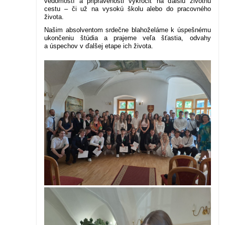
vedomostí a pripravenosti vykročiť na ďalšiu životnú
cestu – či už na vysokú školu alebo do pracovného
života.
Našim absolventom srdečne blahoželáme k úspešnému
ukončeniu štúdia a prajeme veľa šťastia, odvahy
a úspechov v ďalšej etape ich života.