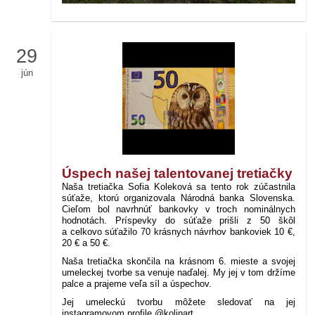
29
jún
Úspech našej talentovanej tretiačky
Naša tretiačka Sofia Koleková sa tento rok zúčastnila
súťaže, ktorú organizovala Národná banka Slovenska.
Cieľom bol navrhnúť bankovky v troch nominálnych
hodnotách. Príspevky do súťaže prišli z 50 škôl
a celkovo súťažilo 70 krásnych návrhov bankoviek 10 €,
20 € a 50 €.
Naša tretiačka skončila na krásnom 6. mieste a svojej
umeleckej tvorbe sa venuje naďalej. My jej v tom držíme
palce a prajeme veľa síl a úspechov.
Jej umeleckú tvorbu môžete sledovať na jej
instagramovom profile @kolinart.