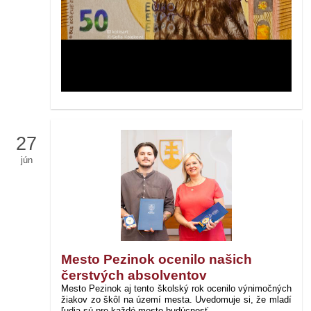
27
jún
Mesto Pezinok ocenilo našich
čerstvých absolventov
Mesto Pezinok
aj tento školský rok ocenilo výnimočných
žiakov zo škôl na území mesta. Uvedomuje si, že mladí
ľudia sú pre každé mesto budúcnosť.