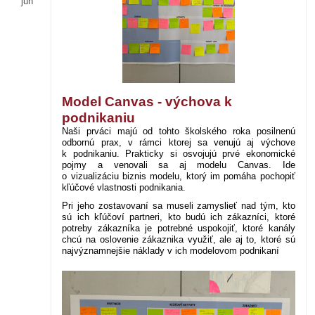
jún
Model Canvas - výchova k
podnikaniu
Naši prváci majú od tohto školského roka posilnenú
odbornú prax, v rámci ktorej sa venujú aj výchove
k podnikaniu. Prakticky si osvojujú prvé ekonomické
pojmy a venovali sa aj modelu Canvas. Ide
o vizualizáciu biznis modelu, ktorý im pomáha pochopiť
kľúčové vlastnosti podnikania.
Pri jeho zostavovaní sa museli zamyslieť nad tým, kto
sú ich kľúčoví partneri, kto budú ich zákazníci, ktoré
potreby zákazníka je potrebné uspokojiť, ktoré kanály
chcú na oslovenie zákaznika využiť, ale aj to, ktoré sú
najvýznamnejšie náklady v ich modelovom podnikaní