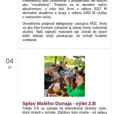
Podmienkou bolo zmaturovať s prospechom nie horším
ako "chválitebný". Podarilo sa to desiatim našim
absolventom, z toho boli ôsmi z odboru 6317 M
obchodná akadémia a dvaja z odboru 6355 M služby
v cestovnom ruchu.
Osvedčenia podpísal delegovaný zástupca RÚZ, ktorý
sa ako člen komisie zúčastnil aj ústnej formy maturitnej
skúšky. Naši najlepší maturanti tak získali do praxe
ďalší doklad, ktorý preukazuje, že získali kvalitné
vzdelanie.
04
júl
Splav Malého Dunaja - výlet 2.B
Trieda 2.B sa vybrala na dobrodružný školský výlet,
ktorý strávili v prírode. Zážitkov bolo mnoho - od splavu