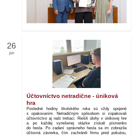
26
jún
Účtovníctvo netradične - úniková
hra
Posledné hodiny školského roka sú vždy spojené
s opakovaním. Netradičným spôsobom si zopakovali
účtovníctvo aj naši tretiaci. Riešili úlohy v únikovej hre
a po každej vyriešenej otázke získali písmenko
do hesla. Po zadaní správneho hesla sa im zobrazila
účtovná závierka, čím zachránili firmu pred pokutou,