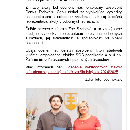
Z našej školy bol ocenený náš tohtoročný absolvent
Denys Todovshi. Cenu získal za vynikajúce výsledky
na teoretickom aj odbornom vyučovaní, ako aj úspešnú
reprezentáciu školy v odborných súťažiach.
Ďalšie ocenenie získala Zoe Szabová, a to za výborné
študijné výsledky, reprezentáciu školy na odborných
súťažiach, jej svedomitosť a spoľahlivosť pri plnení
povinností.
Obaja ocenení sú čerství absolventi, ktorí študovali
v rámci organiazčnej zložky
SOŠ podnikania a služieb
.
Želáme im veľa osobných i pracovných úspechov.
Viac informácií na:
Ocenenie výnimočných žiakov
a študentov pezinských škôl za školský rok 2024/2025
Zdroj foto: pezinok.sk