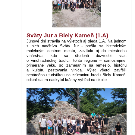
Sväty Jur a Biely Kameň (1.A)
Júnové dni strávila na výletoch aj trieda 1.A. Na jednom
z nich navštíva Sväty Jur - prešla sa historickým
malebným centrom mesta, z
avítala aj do
miestneho
vinárstva
, kde sa študenti dozvedeli viac
o vinohradníckej tradícii tohto regiónu – samozrejme,
primerane veku, so zameraním na remeslo, históriu
a kultúru pestovania viniča. Výlet všetci zavŕšili
nenáročnou turistikou na zrúcaninu hradu Biely Kameň,
odkiaľ sa im naskytol krásny výhľad na okolie.