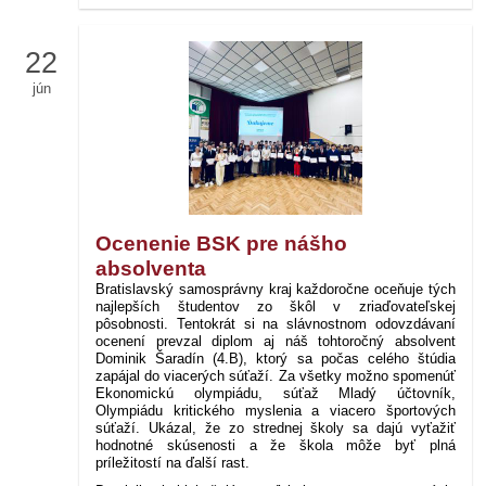
22
jún
Ocenenie BSK pre nášho
absolventa
Bratislavský samosprávny kraj každoročne oceňuje tých
najlepších študentov zo škôl v zriaďovateľskej
pôsobnosti. Tentokrát si na slávnostnom odovzdávaní
ocenení prevzal diplom aj náš tohtoročný absolvent
Dominik Šaradín (4.B), ktorý sa počas celého štúdia
zapájal do viacerých súťaží. Za všetky možno spomenúť
Ekonomickú olympiádu, súťaž Mladý účtovník,
Olympiádu kritického myslenia a viacero športových
súťaží. Ukázal, že zo strednej školy sa dajú vyťažiť
hodnotné skúsenosti a že škola môže byť plná
príležitostí na ďalší rast.