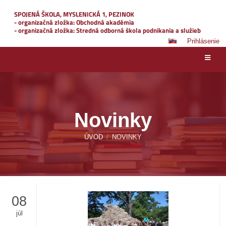
SPOJENÁ ŠKOLA, MYSLENICKÁ 1, PEZINOK
- organizačná zložka: Obchodná akadémia
- organizačná zložka: Stredná odborná škola podnikania a služieb
Prihlásenie
Novinky
ÚVOD
/
NOVINKY
08
júl