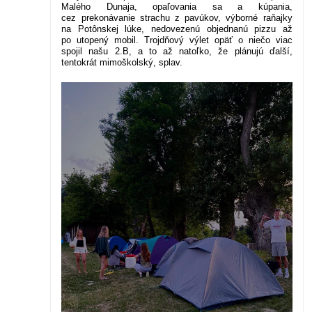
Malého Dunaja, opaľovania sa a kúpania,
cez prekonávanie strachu z pavúkov, výborné raňajky
na Potônskej lúke, nedovezenú objednanú pizzu až
po utopený mobil.
Trojdňový výlet opäť o niečo viac
spojil našu 2.B, a to až natoľko, že plánujú ďalší,
tentokrát mimoškolský, splav.